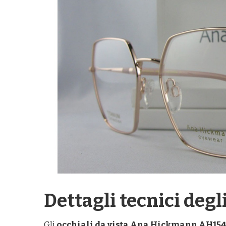
Dettagli tecnici deg
Gli
occhiali da vista Ana Hickmann AH15