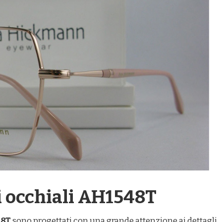
li occhiali AH1548T
48T
sono progettati con una grande attenzione ai dettagli