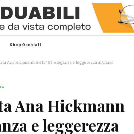
Shop Occhiali
vista Ana Hickmann AH1548T: eleganza e leggerezza in titanio
TA
ista Ana Hickmann
nza e leggerezza