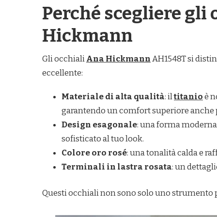
Perché scegliere gli 
Hickmann
Gli occhiali
Ana Hickmann
AH1548T si disti
eccellente:
Materiale di alta qualità
: il
titanio
è n
garantendo un comfort superiore anche 
Design esagonale
: una forma moderna
sofisticato al tuo look.
Colore oro rosé
: una tonalità calda e ra
Terminali in lastra rosata
: un dettagl
Questi occhiali non sono solo uno strumento per