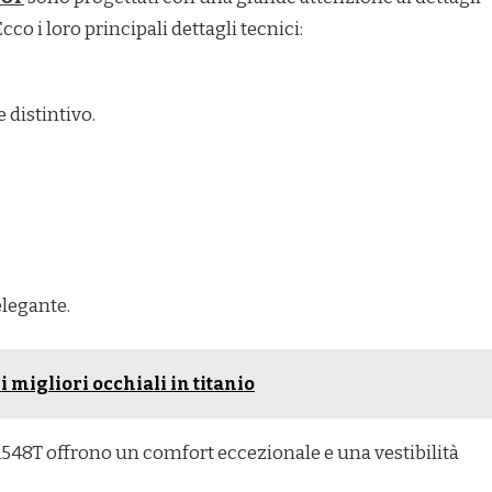
co i loro principali dettagli tecnici:
 distintivo.
elegante.
 i migliori occhiali in titanio
H1548T offrono un comfort eccezionale e una vestibilità