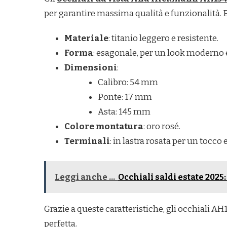
per garantire massima qualità e funzionalità. Ec
Materiale
: titanio leggero e resistente.
Forma
: esagonale, per un look moderno e
Dimensioni
:
Calibro: 54 mm
Ponte: 17 mm
Asta: 145 mm
Colore montatura
: oro rosé.
Terminali
: in lastra rosata per un tocco 
Leggi anche ...
Occhiali saldi estate 2025:
Grazie a queste caratteristiche, gli occhiali A
perfetta.