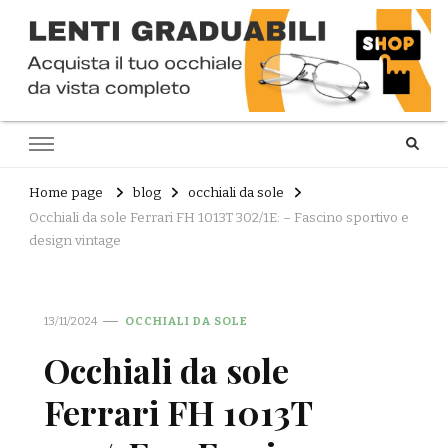
Home page
blog
occhiali da sole
Occhiali da sole Ferrari FH 1013T 302/1E: – Fascino sportivo e
design vintage
13/11/2024
OCCHIALI DA SOLE
Occhiali da sole
Ferrari FH 1013T