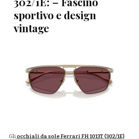
302/1E: – Fascino
sportivo e design
vintage
Gli
occhiali da sole Ferrari FH 1013T (302/1E)